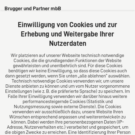
Brugger und Partner mbB
Friedrichshafen
Einwilligung von Cookies und zur
Ernst-Lehmann-Str. 26
Erhebung und Weitergabe Ihrer
88045 Friedrichshafen
Deutschland
Nutzerdaten
Tel: +49 7541 92360
Fax: +49 7541 923619
Wir platzieren auf unserer Webseite technisch notwendige
Cookies, die die grundlegenden Funktionen der Website
E-Mail:
info@ra-fn.de
gewährleisten und unentbehrlich sind. Für diese Cookies
benötigen wir keine Einwilligung, so dass diese Cookies auch
Über uns
dann gesetzt werden, wenn Sie unten „alle ablehnen“ auswählen.
Technisch notwendige Cookies verwenden wir, um unsere
Dienste anbieten zu können und um vom Nutzer vorgenommene
Wir sehen uns als kompetente Fachkanzlei in
Einstellungen (wie z. B. die präferierte Sprache) zu speichern. Im
Friedrichshafen, direkt am Bodensee. Wir verstehen
Falle Ihrer Einwilligung verwenden wir darüber hinaus weitere
uns als einen langfristigen und nachhaltigen Partner
performancesteigernde Cookies (Statistik und
Nutzungsmessung sowie externe Dienste). Die Cookies
unserer Mandanten.
verwenden wir ausschließlich dazu, unsere Website Ihren
Wünschen entsprechend anpassen und weiterentwickeln zu
können. Dabei werden Ihre personenbezogenen Daten (IP-
Adresse, Nutzerverhalten etc.) verarbeitet und gespeichert, um
die obigen Zwecke zu erreichen. Eine Identifizierung Ihrer Person
Das europäische Kanzlei-Netzwerk