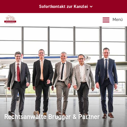
Sofortkontakt zur Kanzlei
Brugger & Partner mbB
Menü
Ihre Berater am Bodensee
Rufen Sie uns an
+49 7541 92360
Schreiben Sie uns eine E-Mail
info@ra-fn.de
Rechtsanwälte Brugger & Partner